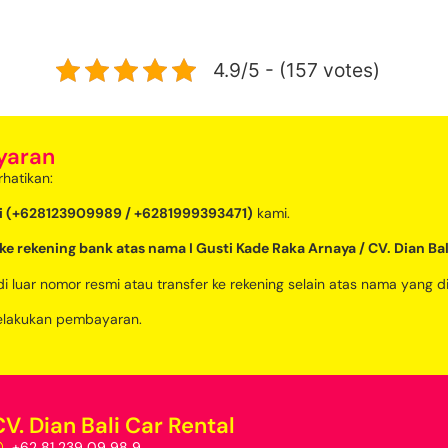
4.9/5 - (157 votes)
yaran
hatikan:
i (+628123909989 / +6281999393471)
kami.
ke rekening bank atas nama I Gusti Kade Raka Arnaya / CV. Dian Bal
di luar nomor resmi atau transfer ke rekening selain atas nama yang d
melakukan pembayaran.
CV. Dian Bali Car Rental
+62 81 239 09 98 9