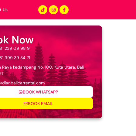
t Us
ok Now
81 239 09 98 9
81 999 39 34 71
n Raya kedampang No. 100, Kuta Utara, Bali
61
@dianbalicarrental.com
BOOK WHATSAPP
BOOK EMAIL