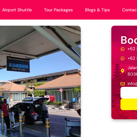
Airport Shuttle
Tour Packages
Blogs & Tips
Contac
Bo
+62 
+62 
Jala
803
info