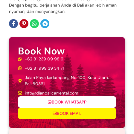
Dengan begitu, perjalanan Anda di Bali akan lebih aman,
nyaman, dan menyenangkan.
Book Now
+62 81 239 09 98 9
+62 81 999 39 34 71
Jalan Raya kedampang No. 100, Kuta Utara,
Bali 80361
info@dianbalicarrental.com
BOOK WHATSAPP
BOOK EMAIL