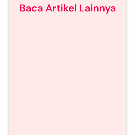
Baca Artikel Lainnya
Taman Nusa – Museum Budaya Nusantara
“Perjalanan Budaya” Merayakan Keberagaman
Indonesia di Bali