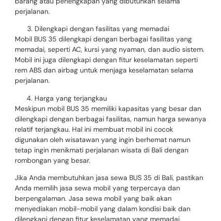
barang atau perlengkapan yang dibutuhkan selama
perjalanan.
Dilengkapi dengan fasilitas yang memadai
Mobil BUS 35 dilengkapi dengan berbagai fasilitas yang
memadai, seperti AC, kursi yang nyaman, dan audio sistem.
Mobil ini juga dilengkapi dengan fitur keselamatan seperti
rem ABS dan airbag untuk menjaga keselamatan selama
perjalanan.
Harga yang terjangkau
Meskipun mobil BUS 35 memiliki kapasitas yang besar dan
dilengkapi dengan berbagai fasilitas, namun harga sewanya
relatif terjangkau. Hal ini membuat mobil ini cocok
digunakan oleh wisatawan yang ingin berhemat namun
tetap ingin menikmati perjalanan wisata di Bali dengan
rombongan yang besar.
Jika Anda membutuhkan jasa sewa BUS 35 di Bali, pastikan
Anda memilih jasa sewa mobil yang terpercaya dan
berpengalaman. Jasa sewa mobil yang baik akan
menyediakan mobil-mobil yang dalam kondisi baik dan
dilengkapi dengan fitur keselamatan yang memadai.