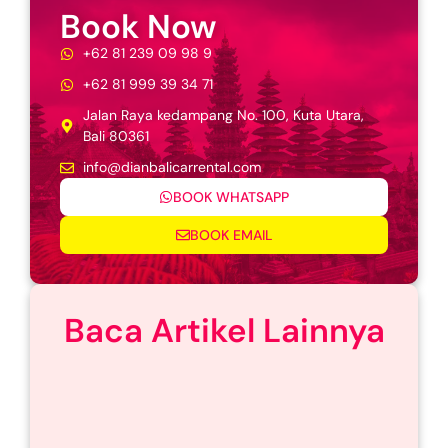
Book Now
+62 81 239 09 98 9
+62 81 999 39 34 71
Jalan Raya kedampang No. 100, Kuta Utara,
Bali 80361
info@dianbalicarrental.com
BOOK WHATSAPP
BOOK EMAIL
Baca Artikel Lainnya