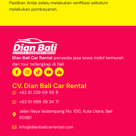
Pastikan Anda selalu melakukan verifikasi sebelum
melakukan pembayaran.
Dian Bali Car Rental
penyedia jasa
sewa mobil termurah
dan
tour terlengkap di Bali
CV. Dian Bali Car Rental
+62 81 239 09 98 9
+62 81 999 39 34 71
Jalan Raya kedampang No. 100, Kuta Utara, Bali
80361
info@dianbalicarrental.com