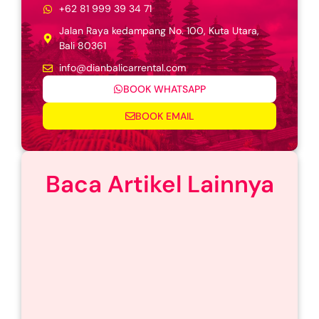
+62 81 999 39 34 71
Jalan Raya kedampang No. 100, Kuta Utara,
Bali 80361
info@dianbalicarrental.com
BOOK WHATSAPP
BOOK EMAIL
Baca Artikel Lainnya