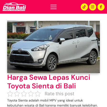
Harga Sewa Lepas Kunci
Toyota Sienta di Bali
Rate this post
Toyota Sienta adalah mobil MPV yang ideal untuk
kebutuhan wisata di Bali karena memiliki banyak kelebihan.