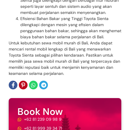
Sienta juga dilengkapi dengan berbagai fitur hiburan
seperti layar sentuh dan sistem audio yang akan
membuat perjalanan semakin menyenangkan.
Efisiensi Bahan Bakar yang Tinggi Toyota Sienta
dilengkapi dengan mesin yang efisien dalam
penggunaan bahan bakar, sehingga akan menghemat
biaya bahan bakar selama perjalanan di Bali.
Untuk kebutuhan sewa mobil murah di Bali, Anda dapat
mencari rental mobil lengkap di Bali yang menawarkan
Toyota Sienta sebagai pilihan kendaraan. Pastikan untuk
memilih jasa sewa mobil murah di Bali yang terpercaya dan
memiliki reputasi baik untuk menjamin kenyamanan dan
keamanan selama perjalanan.
Book Now
+62 81 239 09 98 9
+62 81 999 39 34 71