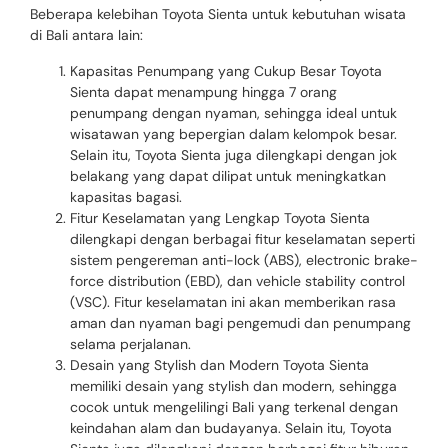
Beberapa kelebihan Toyota Sienta untuk kebutuhan wisata
di Bali antara lain:
Kapasitas Penumpang yang Cukup Besar Toyota
Sienta dapat menampung hingga 7 orang
penumpang dengan nyaman, sehingga ideal untuk
wisatawan yang bepergian dalam kelompok besar.
Selain itu, Toyota Sienta juga dilengkapi dengan jok
belakang yang dapat dilipat untuk meningkatkan
kapasitas bagasi.
Fitur Keselamatan yang Lengkap Toyota Sienta
dilengkapi dengan berbagai fitur keselamatan seperti
sistem pengereman anti-lock (ABS), electronic brake-
force distribution (EBD), dan vehicle stability control
(VSC). Fitur keselamatan ini akan memberikan rasa
aman dan nyaman bagi pengemudi dan penumpang
selama perjalanan.
Desain yang Stylish dan Modern Toyota Sienta
memiliki desain yang stylish dan modern, sehingga
cocok untuk mengelilingi Bali yang terkenal dengan
keindahan alam dan budayanya. Selain itu, Toyota